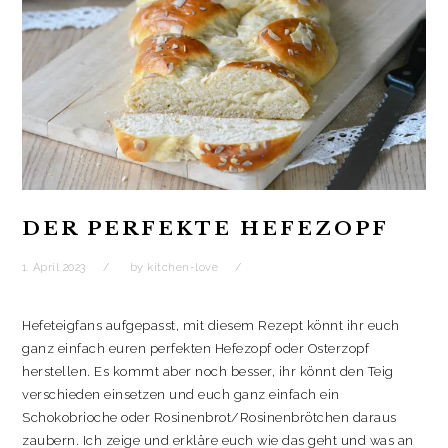
e
e
F
m
n
n
e
F
s
s
n
e
t
t
s
n
e
e
t
s
r
r
e
t
g
g
r
e
e
e
g
r
ö
ö
e
g
f
f
ö
e
f
f
f
ö
n
n
f
f
e
e
n
f
t
t
e
n
)
)
t
e
)
t
)
DER PERFEKTE HEFEZOPF
1. April 2023
by
kitchen-love
Hefeteigfans aufgepasst, mit diesem Rezept könnt ihr euch
ganz einfach euren perfekten Hefezopf oder Osterzopf
herstellen. Es kommt aber noch besser, ihr könnt den Teig
verschieden einsetzen und euch ganz einfach ein
Schokobrioche oder Rosinenbrot/Rosinenbrötchen daraus
zaubern. Ich zeige und erkläre euch wie das geht und was an