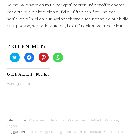
Kekse. Wie wäre es mit einer gesünderen, nährstoffreicheren
Variante, die nicht gleich auf die Hüften schlägt und das
natürlich pünktlich zur Weihnachtszeit. Ich nenne sie auch die
100g-Kekse, weil alle Zutaten, bis auf Backpulver und Zimt,
TEILEN MIT:
K
K
K
K
l
l
l
l
i
i
i
i
c
c
c
c
k
k
k
k
GEFÄLLT MIR:
,
,
,
e
u
u
u
n
m
m
m
,
Wird geladen...
ü
a
a
u
b
u
u
m
e
f
f
a
r
F
P
u
T
a
i
f
w
c
n
W
i
e
t
h
t
b
e
a
t
o
r
t
e
o
e
s
Filed Under:
Allgemein
,
glutenfrei
,
Kuchen und Gebäck
,
Rezepte
,
r
k
s
A
z
z
t
p
vegan
u
u
z
p
Tagged With:
backen
,
gesund
,
glutenfrei
,
Haferflocken
,
Kekse
,
lecker
,
t
t
u
z