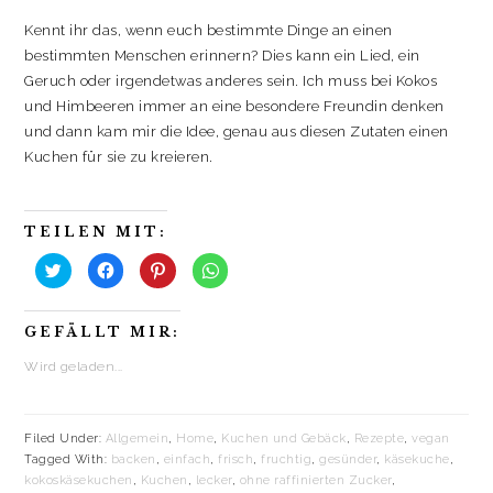
Kennt ihr das, wenn euch bestimmte Dinge an einen
bestimmten Menschen erinnern? Dies kann ein Lied, ein
Geruch oder irgendetwas anderes sein. Ich muss bei Kokos
und Himbeeren immer an eine besondere Freundin denken
und dann kam mir die Idee, genau aus diesen Zutaten einen
Kuchen für sie zu kreieren.
TEILEN MIT:
K
K
K
K
l
l
l
l
i
i
i
i
c
c
c
c
k
k
k
k
GEFÄLLT MIR:
,
,
,
e
u
u
u
n
m
m
m
,
Wird geladen...
ü
a
a
u
b
u
u
m
e
f
f
a
r
F
P
u
T
a
i
f
w
c
n
W
Filed Under:
Allgemein
,
Home
,
Kuchen und Gebäck
,
Rezepte
,
vegan
i
e
t
h
Tagged With:
backen
,
einfach
,
frisch
,
fruchtig
,
gesünder
,
käsekuche
,
t
b
e
a
t
o
r
t
kokoskäsekuchen
,
Kuchen
,
lecker
,
ohne raffinierten Zucker
,
e
o
e
s