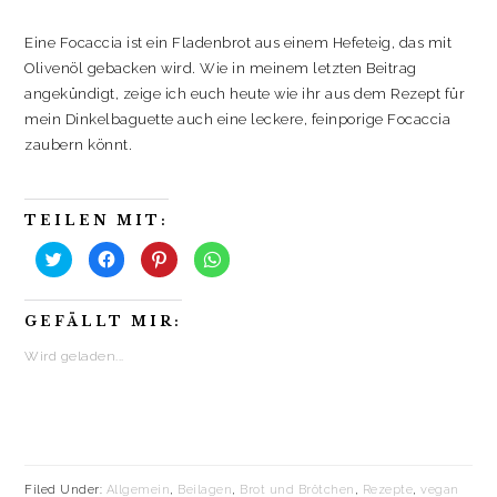
Eine Focaccia ist ein Fladenbrot aus einem Hefeteig, das mit
Olivenöl gebacken wird. Wie in meinem letzten Beitrag
angekündigt, zeige ich euch heute wie ihr aus dem Rezept für
mein Dinkelbaguette auch eine leckere, feinporige Focaccia
zaubern könnt.
TEILEN MIT:
K
K
K
K
l
l
l
l
i
i
i
i
c
c
c
c
k
k
k
k
GEFÄLLT MIR:
,
,
,
e
u
u
u
n
m
m
m
,
Wird geladen...
ü
a
a
u
b
u
u
m
e
f
f
a
r
F
P
u
T
a
i
f
w
c
n
W
i
e
t
h
t
b
e
a
t
o
r
t
e
o
e
s
Filed Under:
Allgemein
,
Beilagen
,
Brot und Brötchen
,
Rezepte
,
vegan
r
k
s
A