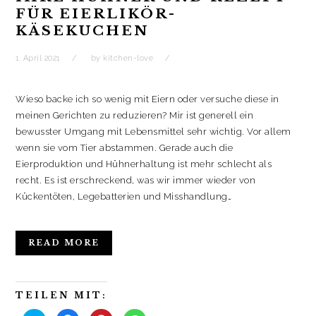
)
t
FÜR EIERLIKÖR-
)
KÄSEKUCHEN
1. April 2021
by
kitchen-love
Wieso backe ich so wenig mit Eiern oder versuche diese in
meinen Gerichten zu reduzieren? Mir ist generell ein
bewusster Umgang mit Lebensmittel sehr wichtig. Vor allem
wenn sie vom Tier abstammen. Gerade auch die
Eierproduktion und Hühnerhaltung ist mehr schlecht als
recht. Es ist erschreckend, was wir immer wieder von
Kückentöten, Legebatterien und Misshandlung…
READ MORE
TEILEN MIT: