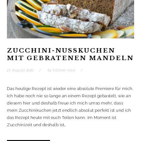
m
m
e
u
F
F
m
e
e
e
F
m
n
n
e
F
s
s
n
e
t
t
s
n
e
e
t
s
r
r
e
t
g
g
r
e
e
e
g
r
ö
ö
e
g
f
f
ö
e
f
f
f
ö
ZUCCHINI-NUSSKUCHEN
n
n
f
f
e
e
n
f
MIT GEBRATENEN MANDELN
t
t
e
n
)
)
t
e
)
t
27. August 2020
by
kitchen-love
)
Das heutige Rezept ist wieder eine absolute Premiere für mich.
Ich habe noch nie so lange an einem Rezept gebastelt, wie an
diesem hier und deshalb freue ich mich umso mehr, dass
mein Zucchinikuchen jetzt endlich absolut perfekt ist und ich
das Rezept heute mit euch Teilen kann. Im Moment ist
Zucchinizeit und deshalb ist…