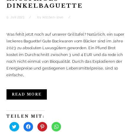
)
DINKELBAGUETTE
9. Juli 2023
by
kitchen-love
Was fehlt jetzt noch auf unserer Grilltafel? Natürlich, ein super
leckeres Baguette! Gute Backwaren vom Bäcker sind im Jahre
2023 zu absoluten Luxusgütern geworden. Ein Pfund Brot
kostet im Durchschnitt zwischen 3 und 4 EUR und da rede ich
noch nicht einmal von Bioqualität. Durch das Explodieren der
Energiepreise und gestiegenen Lebensmittelpreise, sind so
einfache…
READ MORE
TEILEN MIT:
K
K
K
K
l
l
l
l