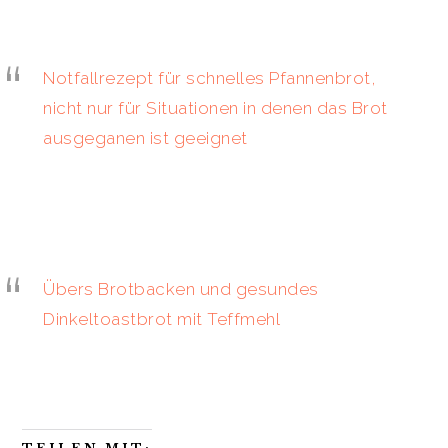
t
r
i
o
n
Notfallrezept für schnelles Pfannenbrot,
nicht nur für Situationen in denen das Brot
ausgeganen ist geeignet
Übers Brotbacken und gesundes
Dinkeltoastbrot mit Teffmehl