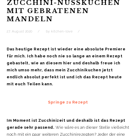
t
r
ZUCCHINI-NUSSKUCHEN
i
MIT GEBRATENEN
o
MANDELN
n
27. August 2020
by
kitchen-love
Das heutige Rezept ist wieder eine absolute Premiere
für mich. Ich habe noch nie so lange an einem Rezept
gebastelt, wie an diesem hier und deshalb freue ich
mich umso mehr, dass mein Zucchinikuchen jetzt
endlich absolut perfekt ist und ich das Rezept heute
mit euch Teilen kann.
Springe zu Rezept
Im Moment ist Zucchinizeit und deshalb ist das Rezept
gerade sehr passend.
Wie wäre es an dieser Stelle vielleicht
noch mit ein paar weiteren Zucchinirezepten? Jeder der eine