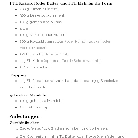
1 TL Kokosöl (oder Butter) und 1 TL Mehl für die Form
400
g
Zucchini
(netto)
300
g
Dinkelvollkornmehl
100
g
gemahlene Nüsse
4
Eier
100
g
Kokosöl oder Butter
200
g
Kokosblütenzucker
(oder Rohrohrzucker, oder
Vollrohrzucker)
1-2
EL
Zimt
(Ich liebe Zimt)
2-3
EL
Kakao
(optional, für die Schokovariante)
1
Pck
Backpulver
Topping
2-3
EL
Puderzucker zum bepudern oder 150g Schokolade
zum bepinseln
gebratene Mandeln
100
g
gehackte Mandeln
2
EL
Ahornsirup
Anleitungen
Zucchinikuchen
Backofen auf 175 Grad einschalten und vorheizen.
Die Kuchenform mit 1 TL Butter oder Kokosöl einfetten und