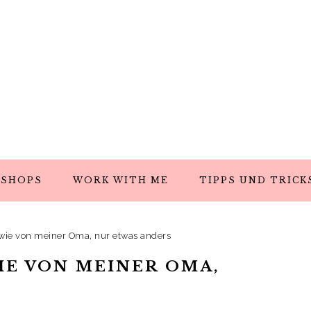
SHOPS
WORK WITH ME
TIPPS UND TRICK
wie von meiner Oma, nur etwas anders
E VON MEINER OMA,