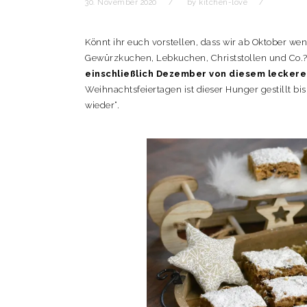
t
r
30. November 2020
by
kitchen-love
i
o
Könnt ihr euch vorstellen, dass wir ab Oktober we
n
Gewürzkuchen, Lebkuchen, Christstollen und Co.
einschließlich Dezember von diesem lecker
Weihnachtsfeiertagen ist dieser Hunger gestillt bi
wieder“.