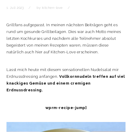
t
r
i
1. Juli 2023
by
kitchen-love
o
n
Grillfans aufgepasst. In meinen nächsten Beiträgen geht es
rund um gesunde Grillbeilagen. Dies war auch Motto meines
letzten Kochkurses und nachdem alle Teilnehmer absolut
begeistert von meinen Rezepten waren, müssen diese
natürlich auch hier auf Kitchen-Love erscheinen.
Lasst mich heute mit diesem sensationellen Nudelsalat mir
Erdnussdressing anfangen.
Vollkornnudeln treffen auf viel
knackiges Gemüse und einem cremigen
Erdnussdressing.
wprm-recipe-jump]