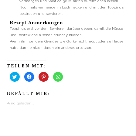
vermengen und Salat ca. 30 Minuten durchziehen lassen.
Nochmals vermengen, abschmecken und mit den Toppings
bestreuen und servieren.
Rezept-Anmerkungen
Toppings erst vor dem Servieren darüber geben, damit die Nüsse
und Röstzwiebeln schön crunchy blieben.
Wenn ihr irgendein Gemüse wie Gurke nicht mögt oder zu Hause
habt, dann einfach durch ein anderes ersetzen.
TEILEN MIT:
K
K
K
K
l
l
l
l
i
i
i
i
c
c
c
c
k
k
k
k
GEFÄLLT MIR:
,
,
,
e
u
u
u
n
m
m
m
,
Wird geladen...
ü
a
a
u
b
u
u
m
e
f
f
a
r
F
P
u
T
a
i
f
w
c
n
W
i
e
t
h
t
b
e
a
t
o
r
t