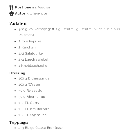
Portionen
4
Personen
Autor
kitchen-love
Zutaten
300
g
Vollkornspagettis
glutenfrei: glutenfrei Nudeln z.B. aus
Reismehl
2
rote Paprika
2
Karotten
1/2
Salatgurke
2-4
Lauchzwiebel
1
Knoblauchzehe
Dressing
100
g
Erdnussmus
100
g
Wasser
50
g
Reisessig
50
g
Ahornsirup
1-2
TL
Curry
1-2
TL
Kräutersalz
1-2
EL
Sojasauce
Toppings:
2-3
EL
geröstete Erdnüsse