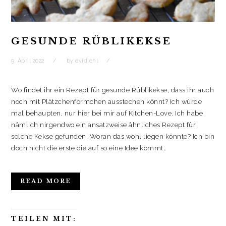
e
e
n
f
t
t
e
n
)
)
t
e
)
t
)
GESUNDE RÜBLIKEKSE
9. April 2022
by
evidiehl
Wo findet ihr ein Rezept für gesunde Rüblikekse, dass ihr auch
noch mit Plätzchenförmchen ausstechen könnt? Ich würde
mal behaupten, nur hier bei mir auf Kitchen-Love. Ich habe
nämlich nirgendwo ein ansatzweise ähnliches Rezept für
solche Kekse gefunden. Woran das wohl liegen könnte? Ich bin
doch nicht die erste die auf so eine Idee kommt…
READ MORE
TEILEN MIT: