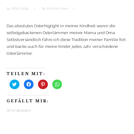
24. März 2024
by
kitchen-love
Das absolutes Osterhiglight in meiner Kindheit waren die
selbstgebackenen Osterlämmer meiner Mama und Oma.
Selbstversändlich führe ich diese Tradition meiner Familie fort
und backe auch für meine Kinder jedes Jahr verschiedene
Osterlämmer.
TEILEN MIT:
K
K
K
K
l
l
l
l
i
i
i
i
c
c
c
c
k
k
k
k
GEFÄLLT MIR:
,
,
,
e
u
u
u
n
m
m
m
,
Wird geladen...
ü
a
a
u
b
u
u
m
e
f
f
a
r
F
P
u
T
a
i
f
w
c
n
W
i
e
t
h