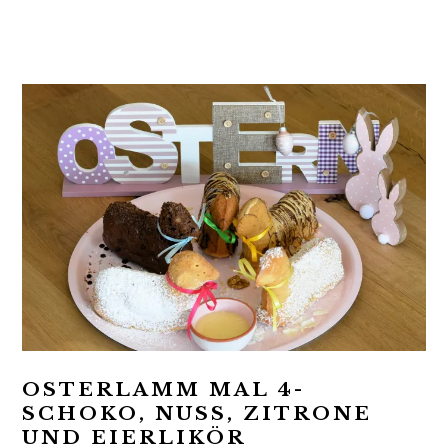
t
r
i
o
n
OSTERLAMM MAL 4-
SCHOKO, NUSS, ZITRONE
UND EIERLIKÖR