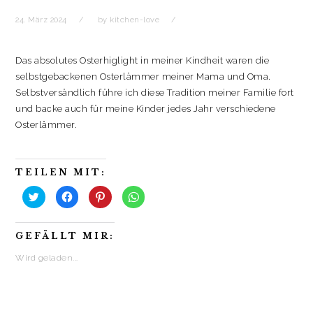
24. März 2024
by
kitchen-love
Das absolutes Osterhiglight in meiner Kindheit waren die
selbstgebackenen Osterlämmer meiner Mama und Oma.
Selbstversändlich führe ich diese Tradition meiner Familie fort
und backe auch für meine Kinder jedes Jahr verschiedene
Osterlämmer.
TEILEN MIT:
K
K
K
K
l
l
l
l
i
i
i
i
c
c
c
c
k
k
k
k
GEFÄLLT MIR:
,
,
,
e
u
u
u
n
m
m
m
,
Wird geladen...
ü
a
a
u
b
u
u
m
e
f
f
a
r
F
P
u
T
a
i
f
w
c
n
W
i
e
t
h