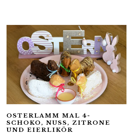
t
r
i
o
n
OSTERLAMM MAL 4-
SCHOKO, NUSS, ZITRONE
UND EIERLIKÖR