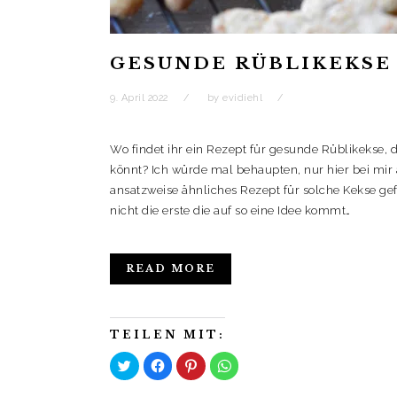
GESUNDE RÜBLIKEKSE
9. April 2022
by
evidiehl
Wo findet ihr ein Rezept für gesunde Rüblikekse,
könnt? Ich würde mal behaupten, nur hier bei mir
ansatzweise ähnliches Rezept für solche Kekse ge
nicht die erste die auf so eine Idee kommt…
READ MORE
TEILEN MIT:
K
K
K
K
l
l
l
l
i
i
i
i
c
c
c
c