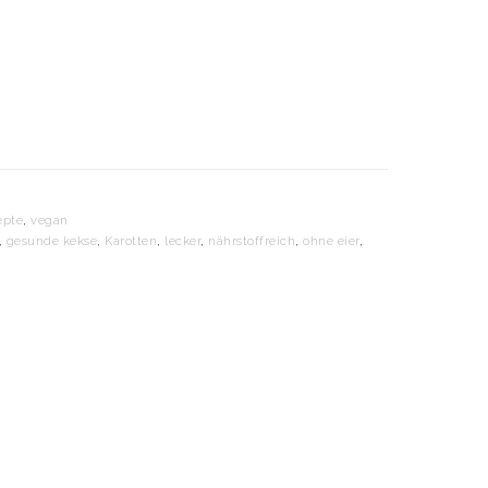
epte
,
vegan
,
gesunde kekse
,
Karotten
,
lecker
,
nährstoffreich
,
ohne eier
,