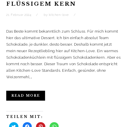
FLÜSSIGEM KERN
21. Februar 2024
by
kitchen-love
Das Beste kommt bekanntlich zum Schluss. Für mich kommt
hier das ultimative Dessert. Ich bin einfach absolut Team
Schokolade, je dunkler, desto besser. Deshalb kommt jetzt
mein neuer Rezeptliebling hier auf Kitchen-Love. Ein warmes
Schokoladenküchlein mit flüssigem Schokoladenkern. Aber es
kommt noch besser. Dieser Traum von Schokolade entspricht
allen Kitchen-Love Standards. Einfach, gesünder, ohne
Weizenmehl,…
READ MORE
TEILEN MIT:
K
K
K
K