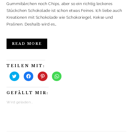
Gummibärchen noch Chips, aber so ein richtig leckeres
Stückchen Schokolade ist schon etwas Feines. Ich liebe auch
Kreationen mit Schokolade wie Schokoriegel, Kekse und
Pralinen. Deshalb wird es…
READ MORE
TEILEN MIT:
K
K
K
K
l
l
l
l
i
i
i
i
c
c
c
c
k
k
k
k
GEFÄLLT MIR:
,
,
,
e
u
u
u
n
m
m
m
,
Wird geladen...
ü
a
a
u
b
u
u
m
e
f
f
a
r
F
P
u
T
a
i
f
w
c
n
W
i
e
t
h
t
b
e
a
t
o
r
t