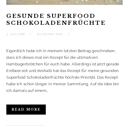
)
)
t
e
)
t
)
GESUNDE SUPERFOOD
SCHOKOLADENFRÜCHTE
3. Juni 2018
by
kitchen-love
Eigentlich habe ich in meinem letzten Beitrag geschrieben,
dass ich dieses mal ein Rezept für die ultimativen
Hambugerbrötchen für euch habe. Allerdings ist jetzt gerade
Erdbeerzeit und deshalb hat das Rezept für meine gesunden
Superfood Schokoladenfrüchte höchste Priorität. Das Rezept
habe ich schon länger in meiner Sammlung. Auf die Idee bin
ich damals auf einem…
READ MORE