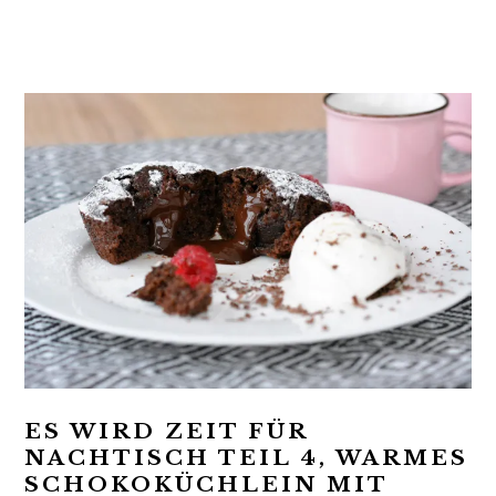
t
r
i
o
n
ES WIRD ZEIT FÜR
NACHTISCH TEIL 4, WARMES
SCHOKOKÜCHLEIN MIT