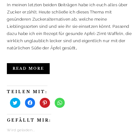
In meinen letzten beiden Beiträgen habe ich euch alles über
Zucker erzählt. Heute schließe ich dieses Thema mit
gesünderen Zuckeralternativen ab, welche meine
Lieblingssorten sind und wie ihr sie einsetzen könnt. Passend
dazu habe ich ein Rezept für gesunde Apfel-Zimt-Waffeln, die
wirklich unglaublich lecker sind und eigentlich nur mit der
natürlichen Süße der Äpfel gesüßt…
READ MORE
TEILEN MIT:
K
K
K
K
l
l
l
l
i
i
i
i
c
c
c
c
k
k
k
k
GEFÄLLT MIR:
,
,
,
e
u
u
u
n
m
m
m
,
Wird geladen...
ü
a
a
u
b
u
u
m
e
f
f
a