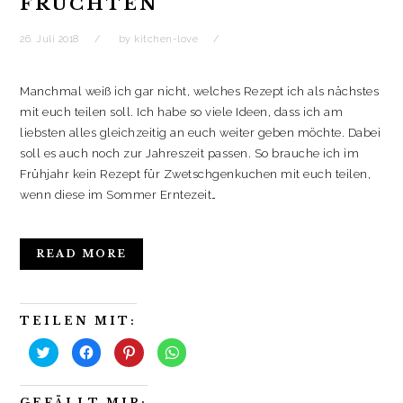
FRÜCHTEN
)
26. Juli 2018
by
kitchen-love
Manchmal weiß ich gar nicht, welches Rezept ich als nächstes
mit euch teilen soll. Ich habe so viele Ideen, dass ich am
liebsten alles gleichzeitig an euch weiter geben möchte. Dabei
soll es auch noch zur Jahreszeit passen. So brauche ich im
Frühjahr kein Rezept für Zwetschgenkuchen mit euch teilen,
wenn diese im Sommer Erntezeit…
READ MORE
TEILEN MIT:
K
K
K
K
l
l
l
l
i
i
i
i
c
c
c
c
k
k
k
k
GEFÄLLT MIR: