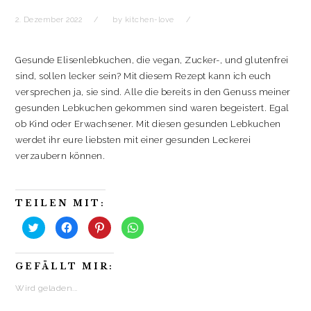
2. Dezember 2022
by
kitchen-love
Gesunde Elisenlebkuchen, die vegan, Zucker-, und glutenfrei
sind, sollen lecker sein? Mit diesem Rezept kann ich euch
versprechen ja, sie sind. Alle die bereits in den Genuss meiner
gesunden Lebkuchen gekommen sind waren begeistert. Egal
ob Kind oder Erwachsener. Mit diesen gesunden Lebkuchen
werdet ihr eure liebsten mit einer gesunden Leckerei
verzaubern können.
TEILEN MIT:
K
K
K
K
l
l
l
l
i
i
i
i
c
c
c
c
k
k
k
k
GEFÄLLT MIR:
,
,
,
e
u
u
u
n
m
m
m
,
Wird geladen...
ü
a
a
u
b
u
u
m
e
f
f
a