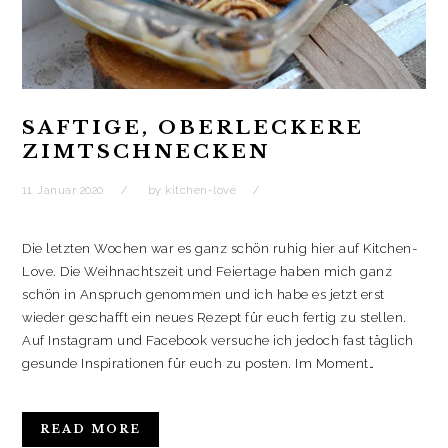
ö
ö
e
g
f
f
ö
e
f
f
f
ö
n
n
f
f
e
e
n
f
t
t
e
n
)
)
t
e
)
t
)
SAFTIGE, OBERLECKERE
ZIMTSCHNECKEN
11. Januar 2020
by
kitchen-love
Die letzten Wochen war es ganz schön ruhig hier auf Kitchen-
Love. Die Weihnachtszeit und Feiertage haben mich ganz
schön in Anspruch genommen und ich habe es jetzt erst
wieder geschafft ein neues Rezept für euch fertig zu stellen.
Auf Instagram und Facebook versuche ich jedoch fast täglich
gesunde Inspirationen für euch zu posten. Im Moment…
READ MORE