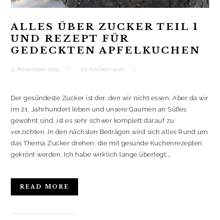
ö
ö
e
g
f
f
ö
e
f
f
f
ö
n
n
f
f
ALLES ÜBER ZUCKER TEIL 1
e
e
n
f
t
t
e
n
UND REZEPT FÜR
)
)
t
e
)
t
GEDECKTEN APFELKUCHEN
)
9. November 2019
by
kitchen-love
Der gesündeste Zucker ist der, den wir nicht essen. Aber da wir
im 21. Jahrhundert leben und unsere Gaumen an Süßes
gewohnt sind, ist es sehr schwer komplett darauf zu
verzichten. In den nächsten Beiträgen wird sich alles Rund um
das Thema Zucker drehen, die mit gesunde Kuchenrezepten
gekrönt werden. Ich habe wirklich lange überlegt,…
READ MORE