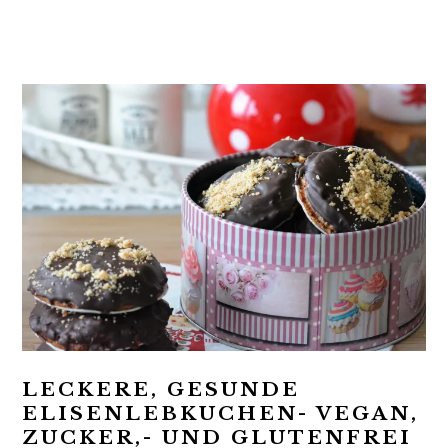
t
r
i
o
n
LECKERE, GESUNDE
ELISENLEBKUCHEN- VEGAN,
ZUCKER,- UND GLUTENFREI