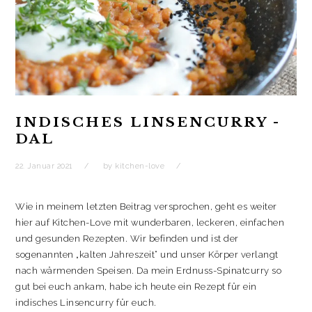
e
e
t
s
r
r
e
t
g
g
r
e
e
e
g
r
ö
ö
e
g
f
f
ö
e
f
f
f
ö
n
n
f
f
e
e
n
f
t
t
e
n
)
)
t
e
)
t
)
INDISCHES LINSENCURRY -
DAL
22. Januar 2021
by
kitchen-love
Wie in meinem letzten Beitrag versprochen, geht es weiter
hier auf Kitchen-Love mit wunderbaren, leckeren, einfachen
und gesunden Rezepten. Wir befinden und ist der
sogenannten „kalten Jahreszeit“ und unser Körper verlangt
nach wärmenden Speisen. Da mein Erdnuss-Spinatcurry so
gut bei euch ankam, habe ich heute ein Rezept für ein
indisches Linsencurry für euch.