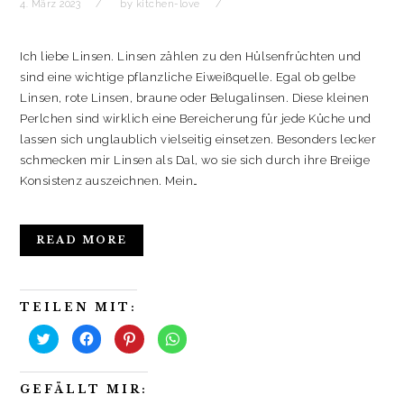
4. März 2023
by
kitchen-love
Ich liebe Linsen. Linsen zählen zu den Hülsenfrüchten und
sind eine wichtige pflanzliche Eiweißquelle. Egal ob gelbe
Linsen, rote Linsen, braune oder Belugalinsen. Diese kleinen
Perlchen sind wirklich eine Bereicherung für jede Küche und
lassen sich unglaublich vielseitig einsetzen. Besonders lecker
schmecken mir Linsen als Dal, wo sie sich durch ihre Breiige
Konsistenz auszeichnen. Mein…
READ MORE
TEILEN MIT:
K
K
K
K
l
l
l
l
i
i
i
i
c
c
c
c
k
k
k
k
GEFÄLLT MIR:
,
,
,
e
u
u
u
n