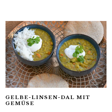
t
r
i
o
n
GELBE-LINSEN-DAL MIT
GEMÜSE