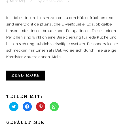
4. März 2023
by
kitchen-love
Ich liebe Linsen. Linsen zählen zu den Hülsenfrüchten und
sind eine wichtige pflanzliche Eiweißquelle. Egal ob gelbe
Linsen, rote Linsen, braune oder Belugalinsen. Diese kleinen
Perlchen sind wirklich eine Bereicherung für jede Küche und
lassen sich unglaublich vielseitig einsetzen. Besonders lecker
schmecken mir Linsen als Dal, wo sie sich durch ihre Breiige
Konsistenz auszeichnen. Mein…
READ MORE
TEILEN MIT:
K
K
K
K
l
l
l
l
i
i
i
i
c
c
c
c
k
k
k
k
GEFÄLLT MIR:
,
,
,
e
u
u
u
n