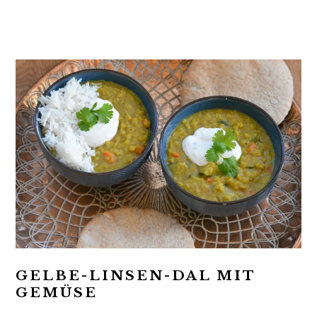
t
r
i
o
n
GELBE-LINSEN-DAL MIT
GEMÜSE