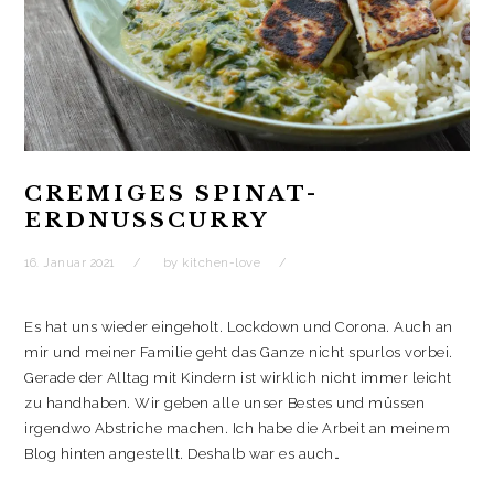
e
e
t
s
r
r
e
t
g
g
r
e
e
e
g
r
ö
ö
e
g
f
f
ö
e
f
f
f
ö
n
n
f
f
e
e
n
f
t
t
e
n
)
)
t
e
)
t
)
CREMIGES SPINAT-
ERDNUSSCURRY
16. Januar 2021
by
kitchen-love
Es hat uns wieder eingeholt. Lockdown und Corona. Auch an
mir und meiner Familie geht das Ganze nicht spurlos vorbei.
Gerade der Alltag mit Kindern ist wirklich nicht immer leicht
zu handhaben. Wir geben alle unser Bestes und müssen
irgendwo Abstriche machen. Ich habe die Arbeit an meinem
Blog hinten angestellt. Deshalb war es auch…