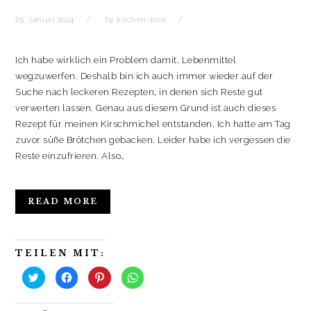
25. Januar 2024
by
kitchen-love
Ich habe wirklich ein Problem damit, Lebenmittel
wegzuwerfen. Deshalb bin ich auch immer wieder auf der
Suche nach leckeren Rezepten, in denen sich Reste gut
verwerten lassen. Genau aus diesem Grund ist auch dieses
Rezept für meinen Kirschmichel entstanden. Ich hatte am Tag
zuvor süße Brötchen gebacken. Leider habe ich vergessen die
Reste einzufrieren. Also…
READ MORE
TEILEN MIT:
K
K
K
K
l
l
l
l
i
i
i
i
c
c
c
c
k
k
k
k