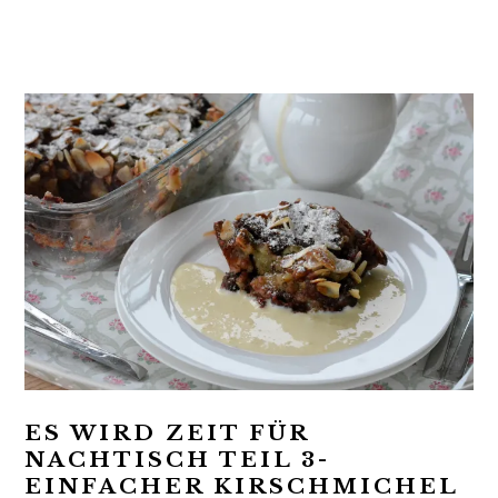
t
r
i
o
n
ES WIRD ZEIT FÜR
NACHTISCH TEIL 3-
EINFACHER KIRSCHMICHEL