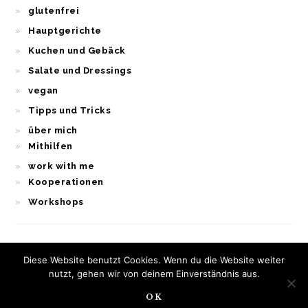
glutenfrei
Hauptgerichte
Kuchen und Gebäck
Salate und Dressings
vegan
Tipps und Tricks
über mich
Mithilfen
work with me
Kooperationen
Workshops
Diese Website benutzt Cookies. Wenn du die Website weiter
nutzt, gehen wir von deinem Einverständnis aus.
OK
COPYRIGHT © 2026 ·
FOODIE PRO
&
THE GENESIS FRAMEWORK