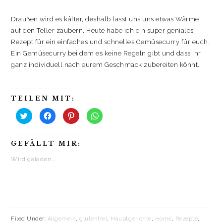
Draußen wird es kälter, deshalb lasst uns uns etwas Wärme
auf den Teller zaubern. Heute habe ich ein super geniales
Rezept für ein einfaches und schnelles Gemüsecurry für euch.
Ein Gemüsecurry bei dem es keine Regeln gibt und dass ihr
ganz individuell nach eurem Geschmack zubereiten könnt.
TEILEN MIT:
K
K
K
K
l
l
l
l
i
i
i
i
c
c
c
c
k
k
k
k
GEFÄLLT MIR:
,
,
,
e
u
u
u
n
m
m
m
,
Wird geladen...
ü
a
a
u
b
u
u
m
e
f
f
a
r
F
P
u
T
a
i
f
w
c
n
W
i
e
t
h
t
b
e
a
t
o
r
t
e
o
e
s
Filed Under:
Allgemein
,
glutenfrei
,
Hauptgerichte
,
Home
,
Rezepte
,
r
k
s
A