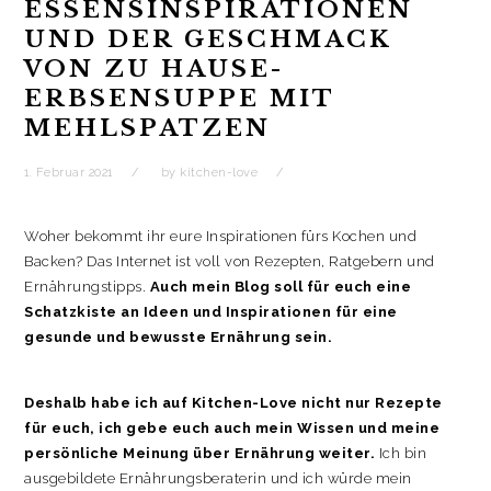
t
r
ESSENSINSPIRATIONEN
i
UND DER GESCHMACK
o
VON ZU HAUSE-
n
ERBSENSUPPE MIT
MEHLSPATZEN
1. Februar 2021
by
kitchen-love
Woher bekommt ihr eure Inspirationen fürs Kochen und
Backen? Das Internet ist voll von Rezepten, Ratgebern und
Ernährungstipps.
Auch mein Blog soll für euch eine
Schatzkiste an Ideen und Inspirationen für eine
gesunde und bewusste Ernährung sein.
Deshalb habe ich auf Kitchen-Love nicht nur Rezepte
für euch, ich gebe euch auch mein Wissen und meine
persönliche Meinung über Ernährung weiter.
Ich bin
ausgebildete Ernährungsberaterin und ich würde mein