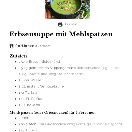
Drucken
Erbsensuppe mit Mehlspatzen
Portionen
4
Personen
Zutaten
750
g
Erbsen tiefgekühlt
250
g
gemischtes Suppengemüse
(Ich verwende 50g Lauch,
100g Karotte und 100g Staudensellerie)
1
Liter
Wasser
1
EL
instant Gemüsebrühe
1-2
TL
Salz
1/2
TL
Pfeffer
1
EL
Kokosöl
Mehlspatzen (oder Griesnocken) für 4 Personen
4
Eier
200
g
Mehl
(für Griesnocken 200g Gries, glutenfrei: Reisgries)
1/4
TL
Salz