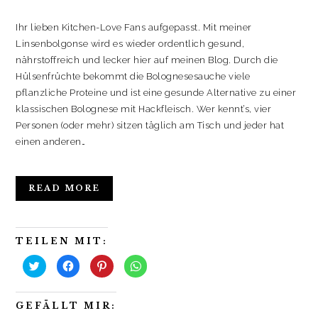
Ihr lieben Kitchen-Love Fans aufgepasst. Mit meiner
Linsenbolgonse wird es wieder ordentlich gesund,
nährstoffreich und lecker hier auf meinen Blog. Durch die
Hülsenfrüchte bekommt die Bolognesesauche viele
pflanzliche Proteine und ist eine gesunde Alternative zu einer
klassischen Bolognese mit Hackfleisch. Wer kennt’s, vier
Personen (oder mehr) sitzen täglich am Tisch und jeder hat
einen anderen…
READ MORE
TEILEN MIT:
K
K
K
K
l
l
l
l
i
i
i
i
c
c
c
c
k
k
k
k
GEFÄLLT MIR:
,
,
,
e
u
u
u
n