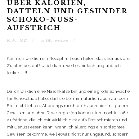
t
r
ÜBER KALORIEN,
i
DATTELN UND GESUNDER
o
SCHOKO-NUSS-
n
AUFSTRICH
16. Juli 2017
by
kitchen-love
Kann ich wirklich ein Rezept mit euch teilen, dass nur aus drei
Zutaten besteht? Ja ich kann, weil es einfach unglaublich
lecker ist!!
Da ich wirklich eine Naschkatze bin und eine große Schwäche
für Schokolade habe, darf sie bei mir natürlich auch auf dem
Brot nicht fehlen.
Allerdings möchte ich auch hier mit gutem
Gewissen und ohne Reue zugreifen können. Ich möchte süße
Aufstriche, die ich mir wirklich dick aufs Brot schmieren und
mit Genuss essen kann. Wenn ich allerdings ein schlechtes
Gewissen bekomme, weil etwas nicht nur ungesund, sondern