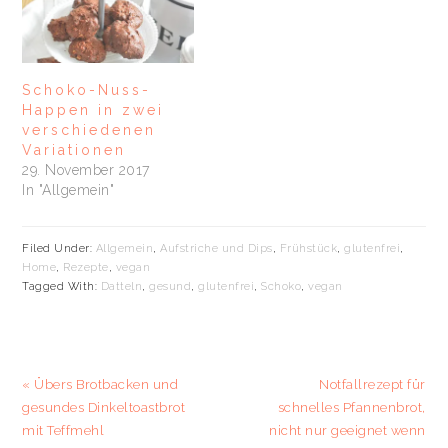
r
r
e
t
g
g
r
e
e
e
g
r
ö
ö
e
g
f
f
ö
e
f
f
f
ö
n
n
f
f
e
e
n
f
Schoko-Nuss-
t
t
e
n
)
)
t
e
Happen in zwei
)
t
verschiedenen
)
Variationen
29. November 2017
In "Allgemein"
Filed Under:
Allgemein
,
Aufstriche und Dips
,
Frühstück
,
glutenfrei
,
Home
,
Rezepte
,
vegan
Tagged With:
Datteln
,
gesund
,
glutenfrei
,
Schoko
,
vegan
Previous
Next
« Übers Brotbacken und
Notfallrezept für
Post:
Post:
gesundes Dinkeltoastbrot
schnelles Pfannenbrot,
mit Teffmehl
nicht nur geeignet wenn