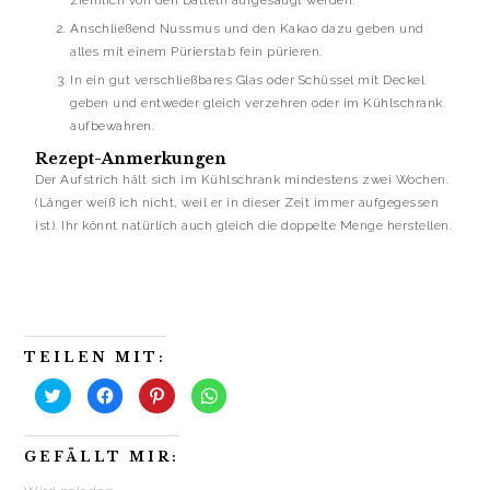
Anschließend Nussmus und den Kakao dazu geben und
alles mit einem Pürierstab fein pürieren.
In ein gut verschließbares Glas oder Schüssel mit Deckel
geben und entweder gleich verzehren oder im Kühlschrank
aufbewahren.
Rezept-Anmerkungen
Der Aufstrich hält sich im Kühlschrank mindestens zwei Wochen.
(Länger weiß ich nicht, weil er in dieser Zeit immer aufgegessen
ist). Ihr könnt natürlich auch gleich die doppelte Menge herstellen.
TEILEN MIT:
K
K
K
K
l
l
l
l
i
i
i
i
c
c
c
c
k
k
k
k
GEFÄLLT MIR:
,
,
,
e
u
u
u
n
m
m
m
,