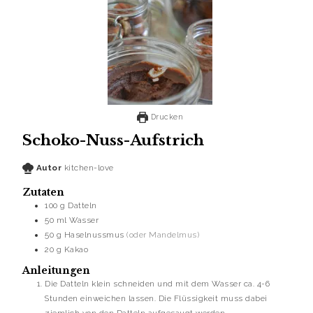
Drucken
Schoko-Nuss-Aufstrich
Autor
kitchen-love
Zutaten
100
g
Datteln
50
ml
Wasser
50
g
Haselnussmus
(oder Mandelmus)
20
g
Kakao
Anleitungen
Die Datteln klein schneiden und mit dem Wasser ca. 4-6
Stunden einweichen lassen. Die Flüssigkeit muss dabei
ziemlich von den Datteln aufgesaugt werden.