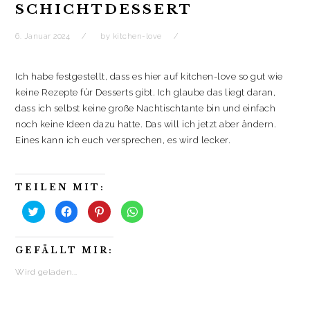
SCHICHTDESSERT
6. Januar 2024
by
kitchen-love
Ich habe festgestellt, dass es hier auf kitchen-love so gut wie
keine Rezepte für Desserts gibt. Ich glaube das liegt daran,
dass ich selbst keine große Nachtischtante bin und einfach
noch keine Ideen dazu hatte. Das will ich jetzt aber ändern.
Eines kann ich euch versprechen, es wird lecker.
TEILEN MIT:
K
K
K
K
l
l
l
l
i
i
i
i
c
c
c
c
k
k
k
k
GEFÄLLT MIR:
,
,
,
e
u
u
u
n
m
m
m
,
Wird geladen...
ü
a
a
u
b
u
u
m
e
f
f
a
r
F
P
u
T
a
i
f