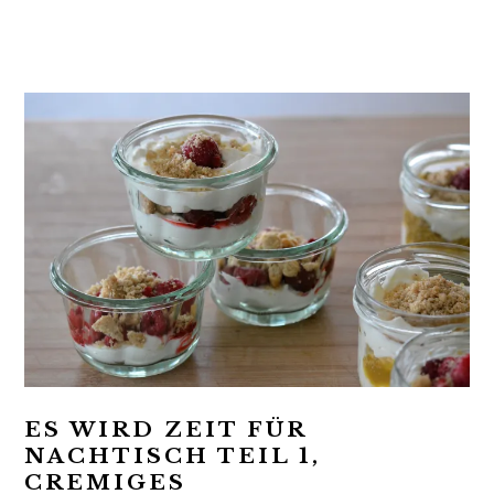
t
r
i
o
n
ES WIRD ZEIT FÜR
NACHTISCH TEIL 1,
CREMIGES