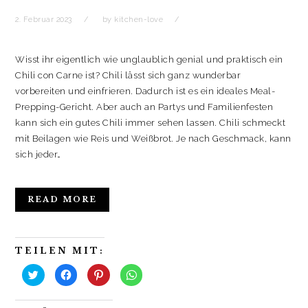
2. Februar 2023
by
kitchen-love
Wisst ihr eigentlich wie unglaublich genial und praktisch ein
Chili con Carne ist? Chili lässt sich ganz wunderbar
vorbereiten und einfrieren. Dadurch ist es ein ideales Meal-
Prepping-Gericht. Aber auch an Partys und Familienfesten
kann sich ein gutes Chili immer sehen lassen. Chili schmeckt
mit Beilagen wie Reis und Weißbrot. Je nach Geschmack, kann
sich jeder…
READ MORE
TEILEN MIT:
K
K
K
K
l
l
l
l
i
i
i
i
c
c
c
c
k
k
k
k