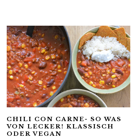
t
r
i
o
n
CHILI CON CARNE- SO WAS
VON LECKER! KLASSISCH
ODER VEGAN