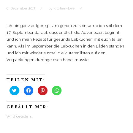
6. Dezember 2017
by
kitchen-love
Ich bin ganz aufgeregt. Um genau zu sein warte ich seit dem
17. September darauf, dass endlich die Adventszeit beginnt
und ich mein Rezept für gesunde Lebkuchen mit euch teilen
kann. Als im September die Lebkuchen in den Läden standen
und ich mir wieder einmal die Zutatenlisten auf den
Verpackungen durchgelesen habe, musste
TEILEN MIT:
K
K
K
K
l
l
l
l
i
i
i
i
c
c
c
c
k
k
k
k
GEFÄLLT MIR:
,
,
,
e
u
u
u
n
m
m
m
,
Wird geladen...
ü
a
a
u
b
u
u
m
e
f
f
a
r
F
P
u
T
a
i
f