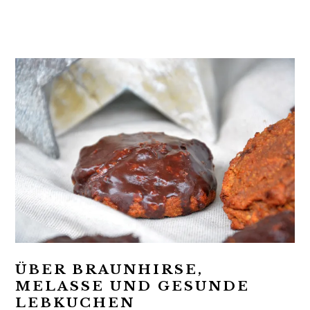
t
r
i
o
n
ÜBER BRAUNHIRSE,
MELASSE UND GESUNDE
LEBKUCHEN