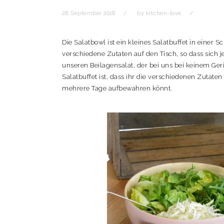
t
r
i
28. September 2018
by
kitchen-love
o
n
Die Salatbowl ist ein kleines Salatbuffet in einer 
verschiedene Zutaten auf den Tisch, so dass sich 
unseren Beilagensalat, der bei uns bei keinem Geric
Salatbuffet ist, dass ihr die verschiedenen Zutate
mehrere Tage aufbewahren könnt.