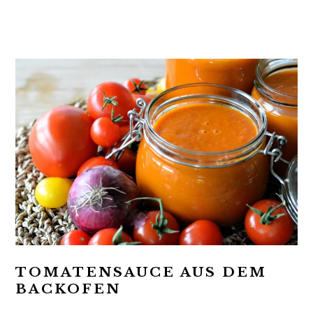
t
r
i
o
n
TOMATENSAUCE AUS DEM
BACKOFEN