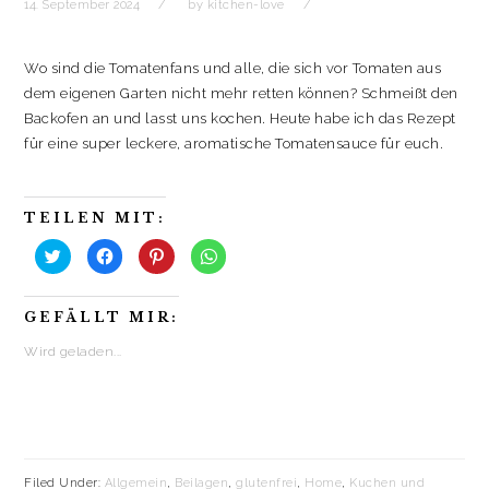
14. September 2024
by
kitchen-love
Wo sind die Tomatenfans und alle, die sich vor Tomaten aus
dem eigenen Garten nicht mehr retten können? Schmeißt den
Backofen an und lasst uns kochen. Heute habe ich das Rezept
für eine super leckere, aromatische Tomatensauce für euch.
TEILEN MIT:
K
K
K
K
l
l
l
l
i
i
i
i
c
c
c
c
k
k
k
k
GEFÄLLT MIR:
,
,
,
e
u
u
u
n
m
m
m
,
Wird geladen...
ü
a
a
u
b
u
u
m
e
f
f
a
r
F
P
u
T
a
i
f
w
c
n
W
i
e
t
h
t
b
e
a
t
o
r
t
e
o
e
s
Filed Under:
Allgemein
,
Beilagen
,
glutenfrei
,
Home
,
Kuchen und
r
k
s
A