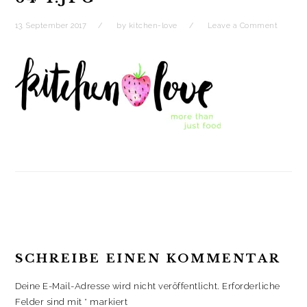
t
r
i
13. September 2017
by
kitchen-love
Leave a Comment
o
n
READER
INTERACTIONS
SCHREIBE EINEN KOMMENTAR
Deine E-Mail-Adresse wird nicht veröffentlicht.
Erforderliche
Felder sind mit
*
markiert