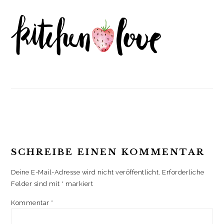
t
r
i
o
n
READER
INTERACTIONS
SCHREIBE EINEN KOMMENTAR
Deine E-Mail-Adresse wird nicht veröffentlicht.
Erforderliche
Felder sind mit
*
markiert
Kommentar
*